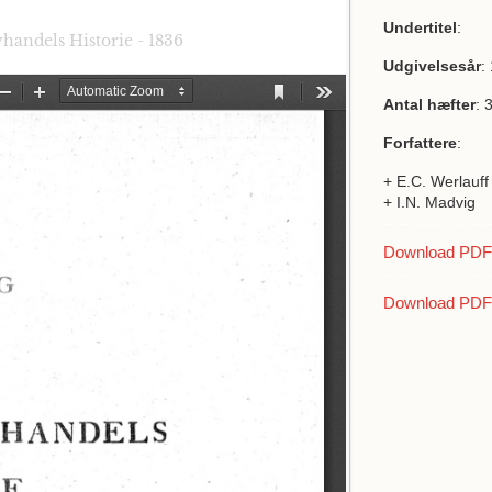
Undertitel
:
vhandels Historie - 1836
Udgivelsesår
:
Antal hæfter
: 
Forfattere
:
+ E.C. Werlauff
+ I.N. Madvig
Download PDF a
Download PDF 