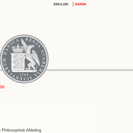
|
ENGLISH
DANSK
836
sk Philosophisk Afdeling