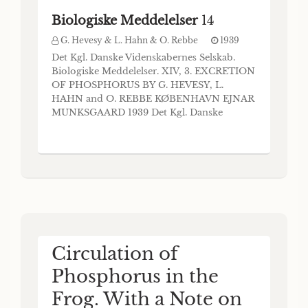
Biologiske Meddelelser
14
G. Hevesy & L. Hahn & O. Rebbe
1939
Det Kgl. Danske Videnskabernes Selskab.
Biologiske Meddelelser. XIV, 3. EXCRETION
OF PHOSPHORUS BY G. HEVESY, L.
HAHN and O. REBBE KØBENHAVN EJNAR
MUNKSGAARD 1939 Det Kgl. Danske
Videnskabernes Selskabs Publikationer i
8V0: Oversigt over Det Kgl. Danske
Videnskabernes Selskabs Virksomhed,
Historisk-filologiske Meddelelser,
Archæologisk-kunsthistoriske Meddelelser,
Filosof
Circulation of
Phosphorus in the
Frog. With a Note on