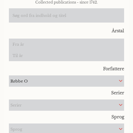
Collected publications - since 1742.
Årstal
Forfattere
Rebbe O
Serier
Serier
Sprog
Sprog