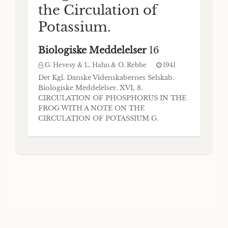
the Circulation of
Potassium.
Biologiske Meddelelser
16
G. Hevesy & L. Hahn & O. Rebbe
1941
Det Kgl. Danske Videnskabernes Selskab.
Biologiske Meddelelser. XVI, 8.
CIRCULATION OF PHOSPHORUS IN THE
FROG WITH A NOTE ON THE
CIRCULATION OF POTASSIUM G.
HEVESY, L. HAHN and O. REBBE
KØBENHAVN I KOMMISSION HOS EJNAR
MUNKSGAARD 1941 Printed in Denmark.
Bianco Lu nos Bogtrykkeri A/S. his paper
contains the description of some experi- A
ments on the circulation of phosphoru