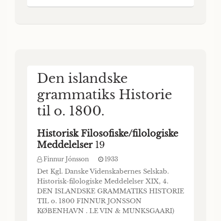
KØBENHAVN hovedkommissionær: ANDR.
FRED. HØST & SØN, kgl. hof-boghandel
BIANCO LUNOS BOGTRYKKERI 1927 Det
Kgl. Danske Videnskabernes Selskabs
videnskabelige Med- dele
Den islandske
grammatiks Historie
til o. 1800.
Historisk Filosofiske/filologiske
Meddelelser
19
Finnur Jónsson
1933
Det Kgl. Danske Videnskabernes Selskab.
Historisk-filologiske Meddelelser XIX, 4.
DEN ISLANDSKE GRAMMATIKS HISTORIE
TIL o. 1800 FINNUR JONSSON
KØBENHAVN . LE VIN & MUNKSGAARI)
Det Kgl. Danske Videnskabernes Selskab