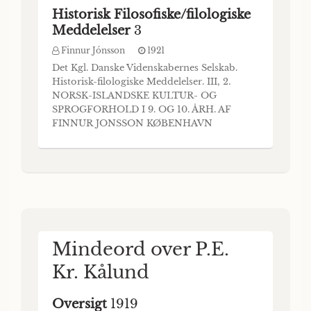
Historisk Filosofiske/filologiske
Meddelelser
3
Finnur Jónsson
1921
Det Kgl. Danske Videnskabernes Selskab.
Historisk-filologiske Meddelelser. III, 2.
NORSK-ISLANDSKE KULTUR- OG
SPROGFORHOLD I 9. OG 10. ÅRH. AF
FINNUR JONSSON KØBENHAVN
hovedkommissionær: ANDR. FRED. HØST
& SØN, kgl. hof-boghandei. BIANCO
LUNOS BOGTRYKKERI 1921 Pris: Kr. 10,50.
Det Kgl. Danske Videnskabernes Selskab.
Historisk-filologiske Meddelelser. III, 2.
NORSK-IS
Mindeord over P.E.
Kr. Kålund
Oversigt
1919