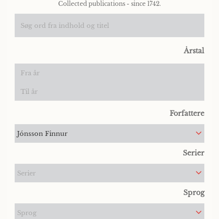
Collected publications - since 1742.
Årstal
Forfattere
Jónsson Finnur
Serier
Serier
Sprog
Sprog