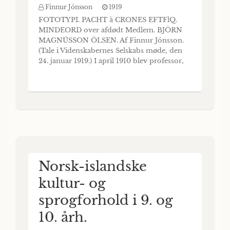
Finnur Jónsson
1919
FOTOTYPI. PACHT à CRONES EFTFlQ.
MINDEORD over afdødt Medlem. BJÖRN
MAGNÚSSON ÖLSEN. Af Finnur Jónsson.
(Tale i Videnskabernes Selskabs møde, den
24. januar 1919.) I april 1910 blev professor,
dr, Björn M. Olsen optaget i vort selskab.
Det var velbegrundet, ti han havde da en
lang videnskabelig bane, ja så godt som hele
sin videnskabelige virksomhed, bag sig.
Björn Ol
Norsk-islandske
kultur- og
sprogforhold i 9. og
10. årh.