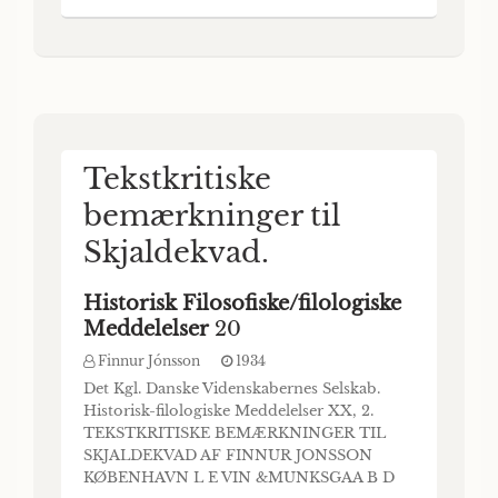
udgiver følgende Publikationer: Oversigt
over Det Kgl. Danske Videnskabernes
Selskabs Virksomhed, Historisk-filologiske
Meddelelser, Filosofiske Meddelelser, A
Tekstkritiske
bemærkninger til
Skjaldekvad.
Historisk Filosofiske/filologiske
Meddelelser
20
Finnur Jónsson
1934
Det Kgl. Danske Videnskabernes Selskab.
Historisk-filologiske Meddelelser XX, 2.
TEKSTKRITISKE BEMÆRKNINGER TIL
SKJALDEKVAD AF FINNUR JONSSON
KØBENHAVN L E VIN &MUNKSGAA B D