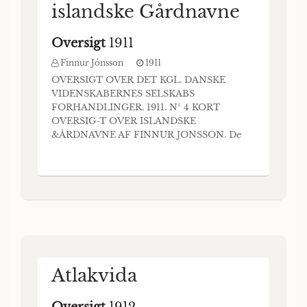
islandske Gårdnavne
Oversigt
1911
Finnur Jónsson
1911
OVERSIGT OVER DET KGL. DANSKE
VIDENSKABERNES SELSKABS
FORHANDLINGER. 1911. N° 4 KORT
OVERSIG-T OVER ISLANDSKE
&ÅRDNAVNE AF FINNUR JONSSON. De
islandske gårdnavne — og stednavne
overhovedet — er i forhold til de øvrige
nordiske landes navne af en forholdsvis ung
oprindelse. De er desuden kun at anse som
en del af de norske gårdnavne eller som
tillæg til disse, eftersom
Atlakvida
Oversigt
1912