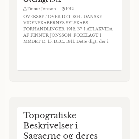
Finnur Jónsson
1912
OVERSIGT OVER DET KGL. DANSKE
VIDENSKABERNES SELSKABS
FORHANDLINGER. 1912. N° 1 ATLAKVIDA
AF FINNUR JÓNSSON. FORELAGT 1
MØDET D. 15. DEC.. 1911. Dette digt, der i
håndskriftet bærer tilnavnet „det grøn-
landske“, vistnok ved urigtig öjebliks-
sammenblanding med det følgende
(grønlandske) A11 a m á 1, er et af de
ejendomme- ligste og ejendommeligst
opbevarede digte i
Topografiske
Beskrivelser i
Sagaerne og deres