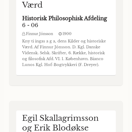
Værd
Historisk Philosophisk Afdeling
6 - 06
Finnur Jónsson
1900
Kny ti ingas a g a, dens Kilder og historiske
Værd. Af Finnur Jónsson. D. Kgl. Danske
Vidensk. Selsk. Skrifter, 6. Række, historisk
og filosofisk Afd. VI. 1. København. Bianco
Lunos Kgl. Hof-Bogtrykkeri (F. Dreyer).
1900. Det er ikke paafaldende, at Islænderne
med deres udprægede historiske Sans og
deres Sum af historisk Viden har forfattet
sammenhængende Værker om I
Egil Skallagrimsson
og Erik Blodøkse