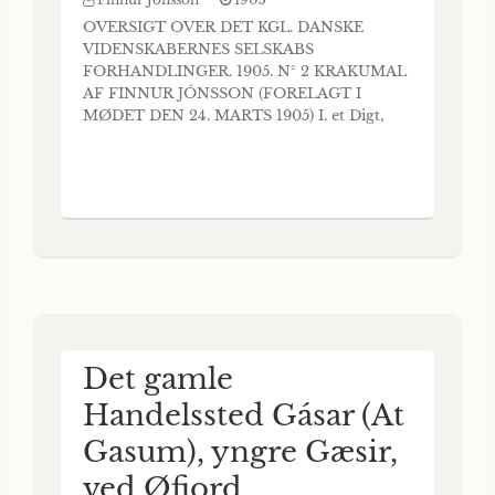
OVERSIGT OVER DET KGL. DANSKE
VIDENSKABERNES SELSKABS
FORHANDLINGER. 1905. N° 2 KRAKUMAL
AF FINNUR JÓNSSON (FORELAGT I
MØDET DEN 24. MARTS 1905) I. et Digt,
der her skal undersøges, har forskellige
Navne i JLx Haandskrifterne; dels — og det
er den ældst over- leverede Titel — kaldes
det Krákumál, i den gamle Membran, Ny
kgl. Sml. 1824 b, 4°, hvor Digtet findes lige
Det gamle
Handelssted Gásar (At
Gasum), yngre Gæsir,
ved Øfjord