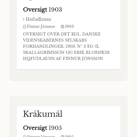
Oversigt
1903
Hofudlausn
Finnur Jónsson
1903
OVERSIGT OVER DET KGL. DANSKE
VIDENSKABERNES SELSKABS
FORHANDLINGER. 1903. N° 3 EG-IL
SKALLÁGRIMSSON OG ERIK BLOEØKSE
HQFUDLAUSN AF FINNUR JÓNSSON
(MEDDELT i MØDET DEN 20. MARTS
1903) I. Der er i de sidste Aar gjort Forsøg
paa at paavise, at Sagaens Fremstilling af
Egils tredje Udenlandsrejse, hans Ankomst til
Jórvík og Møde med Erik Blodøkse dér samt
Til- blivelsen
Krákumál
Oversigt
1905
Finnur Jónsson
1905