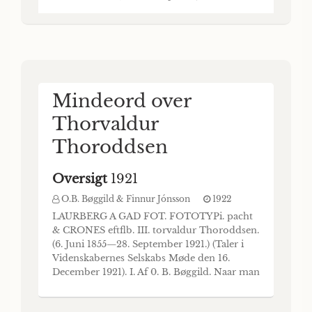
godt og vel et år har vort Selskab indenfor
den nordiske sprogvidenskab mistet ikke
mindre end 3 videnskabsmænd, B. M. Olsen,
Kr. Kålund og, nu sidst, professor Wimm
Mindeord over
Thorvaldur
Thoroddsen
Oversigt
1921
O.B. Bøggild & Finnur Jónsson
1922
LAURBERG A GAD FOT. FOTOTYPi. pacht
& CRONES eftflb. III. torvaldur Thoroddsen.
(6. Juni 1855—28. September 1921.) (Taler i
Videnskabernes Selskabs Møde den 16.
December 1921). I. Af 0. B. Bøggild. Naar man
skal danne sig et samlet Overblik over Be-
tydningen af Thoroddsen’s geologiske