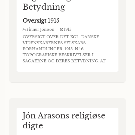
Betydning
Oversigt
1915
Finnur Jónsson
1915
OVERSIGT OVER DET KGL. DANSKE
VIDENSKABERNES SELSKABS
FORHANDLINGER. 1915. N° 6.
TOPOGRAFISKE BESKRIVELSER I
SAGAERNE OG DERES BETYDNING. AF
FINNUR JÓNSSON. (FORELAGT i MØDET
D. 5. NOV. 1915.) Spørgsmaalet om
Paalideligheden af de islandske Sagaers
(Konge- saavel som Siægtsagaers) Indhold er
stadig Gen- stand for hinanden modsigende
Meninger. Der er her flere Standpunkter
Jón Arasons religiøse
digte