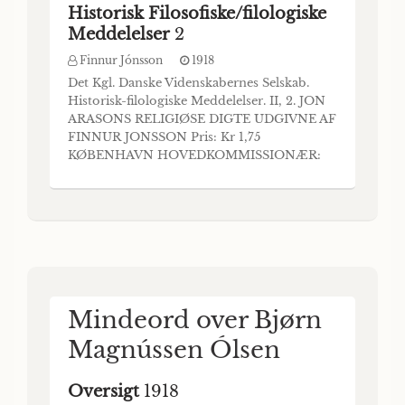
Historisk Filosofiske/filologiske
Meddelelser
2
Finnur Jónsson
1918
Det Kgl. Danske Videnskabernes Selskab.
Historisk-filologiske Meddelelser. II, 2. JON
ARASONS RELIGIØSE DIGTE UDGIVNE AF
FINNUR JONSSON Pris: Kr 1,75
KØBENHAVN HOVEDKOMMISSIONÆR:
ANDR. FRED. HØST & SØN, KGL. HOF-
BOGHANDEL BIANCO LUNOS
BOGTRYKKERI 1918 Det Kgl. Danske
Videnskabernes Selskabs videnskabelige
Med- delelser udkommer fra 1917 indtil
videre i følgende 4 Række
Mindeord over Bjørn
Magnússen Ólsen
Oversigt
1918