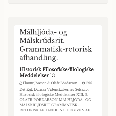
Virksomhed, faar man det bedst ved at
sammenligne Kendskabet til Islands Geologi,
da Th
Málhljóda- og
Málskrúdsrit.
Grammatisk-retorisk
afhandling.
Historisk Filosofiske/filologiske
Meddelelser
13
Finnur Jónsson & Óláfr Bórdarson
1927
Det Kgl. Danske Videnskabernes Selskab.
Historisk-filologiske Meddelelser XIII, 2.
ÔLÀFR PÔRDARSON MÄLHLJÖDA- OG
MÀLSKRLJDSRIT GRAMMATISK-
RETORISK AFHANDLING UDGIVEN AF
FINNUR JONSSON Pris: Kr. 6,00.