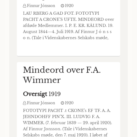
Finnur Jónsson
1920
LAU RBERG A GAD FOT. FOTOTYPI
PACHT A CRONE’S UFTE. MINDEORD over
afdøde Medlemmer. I. P. E. KR. KÅLUND. 19.
August 1844—4. Juli 1919. Af Finnur J ó n s s
o n. (Tale i Videnskabernes Selskabs møde,
den 17. oktober 1919.) I løbet af et halvt års
tid har den nordiske filologi inden for vort
Selskab atter mistet en fremragende dyrker,
biblio- tekar dr. Kristian Kålund.
Mindeord over F.A.
Wimmer
Oversigt
1919
Finnur Jónsson
1920
FOTOTYPI PACHT .t CKONE’s EF TF. A. A.
JEHNDOHFF PIN’X. III. LUDVIG F. A.
WIMMER. (7. februar 1839 — 29. april 1920).
Af Finnur Jonsson. (Tale i Videnskabernes
Selskabs møde, den 7. maj 1920). I løbet af