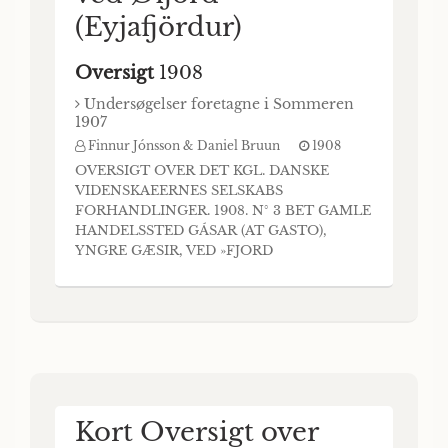
(Eyjafjördur)
Oversigt
1908
Undersøgelser foretagne i Sommeren
1907
Finnur Jónsson & Daniel Bruun
1908
OVERSIGT OVER DET KGL. DANSKE
VIDENSKAEERNES SELSKABS
FORHANDLINGER. 1908. N° 3 BET GAMLE
HANDELSSTED GÁSAR (AT GASTO),
YNGRE GÆSIR, VED »FJORD
(EYJAFJÖRDUR) UNDERSØGELSER
FORETAGNE I SOMMEREN 1907 VED
FINNUR JÓNSSON og DANIEL BRUUN
(FORELAGT I MØDET D. 6. MARTS 1908) I.
Paa den vestlige Side af Øfjorden, omtrent
IV2 Times Ridt Nord for Akureyri — den
nuværende Køb
Kort Oversigt over