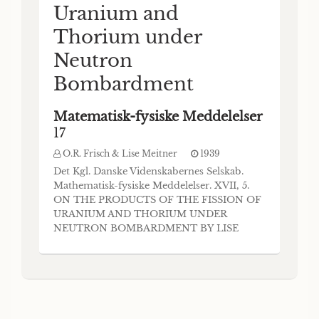
Uranium and
Thorium under
Neutron
Bombardment
Matematisk-fysiske Meddelelser
17
O.R. Frisch & Lise Meitner
1939
Det Kgl. Danske Videnskabernes Selskab.
Mathematisk-fysiske Meddelelser. XVII, 5.
ON THE PRODUCTS OF THE FISSION OF
URANIUM AND THORIUM UNDER
NEUTRON BOMBARDMENT BY LISE
MEITNER AND O. R. FRISCH KØBENHAVN
EJNAR MUNKSGAARD 1939 Printed in
Denmark. Bianco Lunos Bogtrykkeri A/S. he
first experiment of Fermi (1) on the
transmuta- 1 tion of uranium and thorium
by neutron bombard