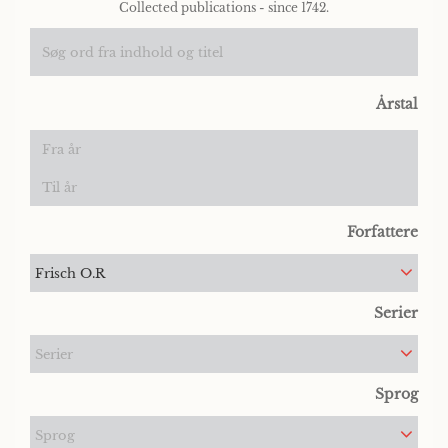
Collected publications - since 1742.
Årstal
Forfattere
Frisch O.R
Serier
Serier
Sprog
Sprog