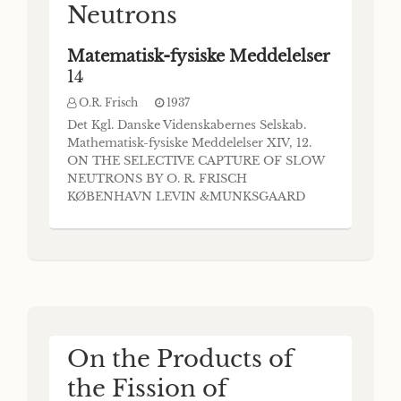
Neutrons
Matematisk-fysiske Meddelelser
14
O.R. Frisch
1937
Det Kgl. Danske Videnskabernes Selskab.
Mathematisk-fysiske Meddelelser XIV, 12.
ON THE SELECTIVE CAPTURE OF SLOW
NEUTRONS BY O. R. FRISCH
KØBENHAVN LEVIN &MUNKSGAARD
EJNAR MUNKSGAARD 1937 Printed in
Denmark. Bianco Lunos Bogtrykkeri A/S. We
deal in this paper with the selective capture
of slow neutrons (1, 2) in arsenic, iodine, and
gold (3). On capturing a neutron, the n
On the Products of
the Fission of