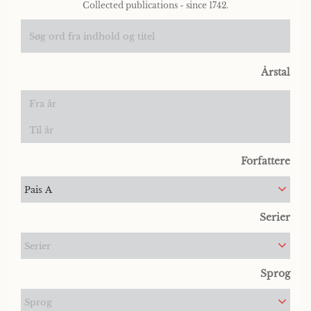
Collected publications - since 1742.
Årstal
Forfattere
Pais A
Serier
Serier
Sprog
Sprog