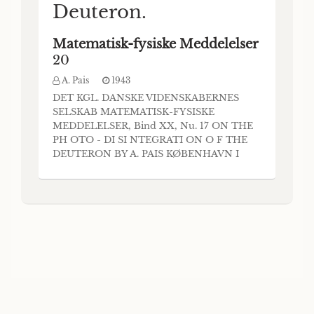
Deuteron.
Matematisk-fysiske Meddelelser
20
A. Pais
1943
DET KGL. DANSKE VIDENSKABERNES
SELSKAB MATEMATISK-FYSISKE
MEDDELELSER, Bind XX, Nu. 17 ON THE
PH OTO - DI SI NTEGRATI ON O F THE
DEUTERON BY A. PAIS KØBENHAVN I
KOMMISSION IIOS EJNAR MUNKSGAARD
1943 Printed in Denmark. Bianco Lunos
Bogtrykkeri A/S The photo - disintegration
of the deuteron and the neutron- proton
capture are discussed from the point of view
of the meson th