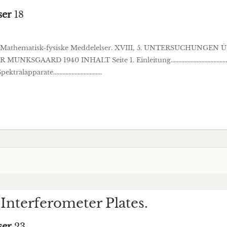
ser
18
kab. Mathematisk-fysiske Meddelelser. XVIII, 5. UNTERSUCHUNG
940 INHALT Seite 1. Einleitung...........................................
Spektralapparate................................
Interferometer Plates.
ser
23