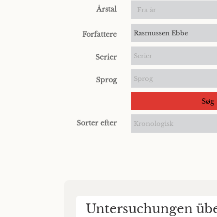
Årstal
Rasmussen Ebbe
Forfattere
Serier
Serier
Sprog
Sprog
Søg
Sorter efter
Kronologisk
Untersuchungen über