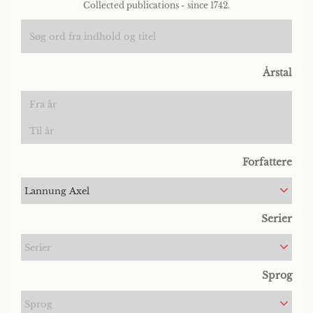
Collected publications - since 1742.
Årstal
Forfattere
Lannung Axel
Serier
Serier
Sprog
Sprog