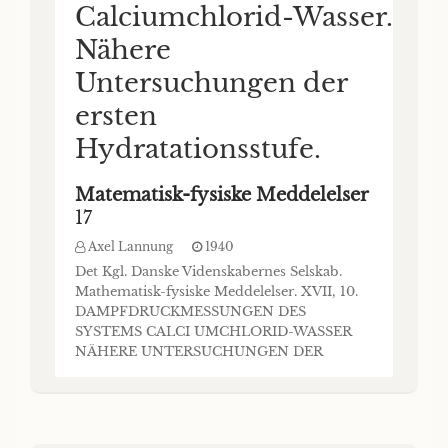
Calciumchlorid-Wasser.
Nähere
Untersuchungen der
ersten
Hydratationsstufe.
Matematisk-fysiske Meddelelser
17
Axel Lannung
1940
Det Kgl. Danske Videnskabernes Selskab.
Mathematisk-fysiske Meddelelser. XVII, 10.
DAMPFDRUCKMESSUNGEN DES
SYSTEMS CALCI UMCHLORID-WASSER
NÄHERE UNTERSUCHUNGEN DER
ERSTEN HYDRATATIONSSTUFE VON
AXEL LANNUNG KØBENHAVN EJNAR
MUNKSGAARD 1940 Printed in Denmark.
Bianco Lunos Bogtrykkeri A/S. In einer