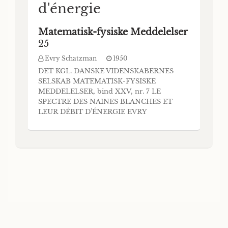
d'énergie
Matematisk-fysiske Meddelelser
25
Evry Schatzman
1950
DET KGL. DANSKE VIDENSKABERNES
SELSKAB MATEMATISK-FYSISKE
MEDDELELSER, bind XXV, nr. 7 LE
SPECTRE DES NAINES BLANCHES ET
LEUR DÉBIT D’ÉNERGIE EVRY
SCHATZMAN KØBENHAVN I
KOMMISSION HOS EJNAR MUNKSGAARD
1950 Printed in Denmark Bianco Lunos
Bogtrykkeri ’interprétation du spectre des
naines blanches est profondé- JL^ ment liée
à la compréhension de leur structure inte