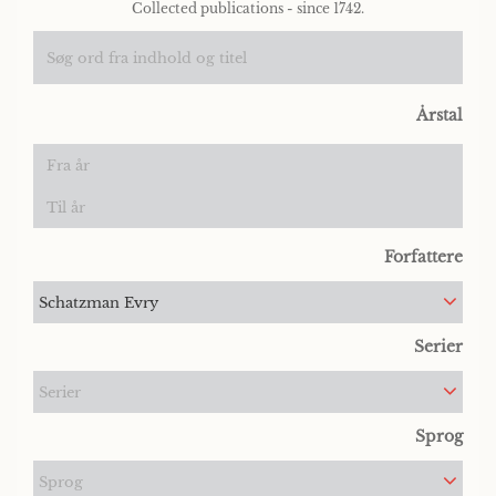
Collected publications - since 1742.
Årstal
Forfattere
Schatzman Evry
Serier
Serier
Sprog
Sprog