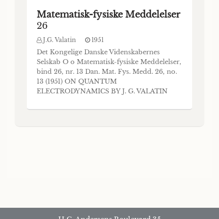
Matematisk-fysiske Meddelelser
26
J.G. Valatin
1951
Det Kongelige Danske Videnskabernes
Selskab O o Matematisk-fysiske Meddelelser,
bind 26, nr. 13 Dan. Mat. Fys. Medd. 26, no.
13 (1951) ON QUANTUM
ELECTRODYNAMICS BY J. G. VALATIN
København i kommission hos Ejnar
Munksgaard 1951 CONTENTS Page
Introduction.............................................................. 3
Interaction representation..............................