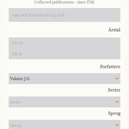
Collected publications - since 1742.
Årstal
Forfattere
Valatin J.G
Serier
Serier
Sprog
Sprog