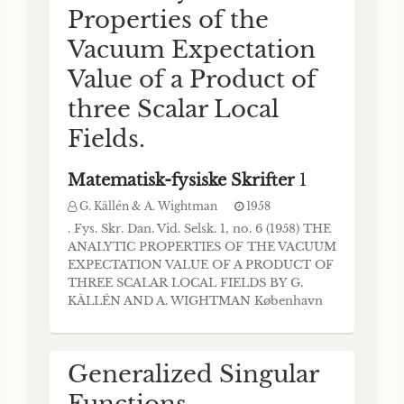
Properties of the
Vacuum Expectation
Value of a Product of
three Scalar Local
Fields.
Matematisk-fysiske Skrifter
1
G. Källén & A. Wightman
1958
. Fys. Skr. Dan. Vid. Selsk. 1, no. 6 (1958) THE
ANALYTIC PROPERTIES OF THE VACUUM
EXPECTATION VALUE OF A PRODUCT OF
THREE SCALAR LOCAL FIELDS BY G.
KÀLLÉN AND A. WIGHTMAN København
1958 i kommission hos Ejnar Munksgaard
Det Kongelige Danske Videnskabernes
Selskab udgiver følgende publi
Generalized Singular
Functions.