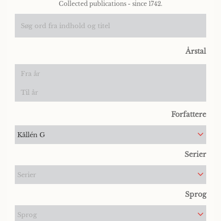
Collected publications - since 1742.
Årstal
Forfattere
Källén G
Serier
Serier
Sprog
Sprog