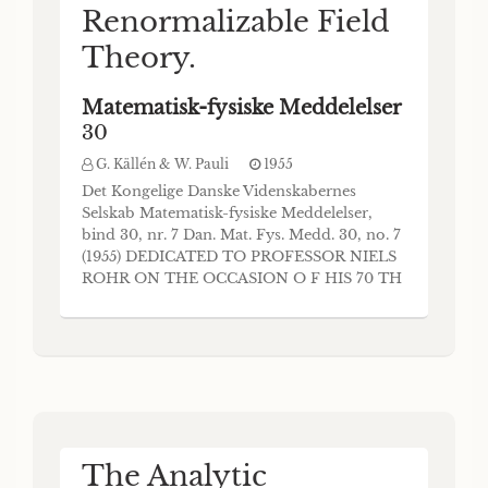
Renormalizable Field
Theory.
Matematisk-fysiske Meddelelser
30
G. Källén & W. Pauli
1955
Det Kongelige Danske Videnskabernes
Selskab Matematisk-fysiske Meddelelser,
bind 30, nr. 7 Dan. Mat. Fys. Medd. 30, no. 7
(1955) DEDICATED TO PROFESSOR NIELS
ROHR ON THE OCCASION O F HIS 70 TH
BIRTHDAY ON THE MATHEMATICAL
STRUCTURE OF T.I). LEE’S MODEL OF A
RENORMALIZABLE FIELD THEORY BY G.
KALLEN AND W. PAULI København 1955 i
kommission hos Ejnar Munksgaard Printed
in Den
The Analytic