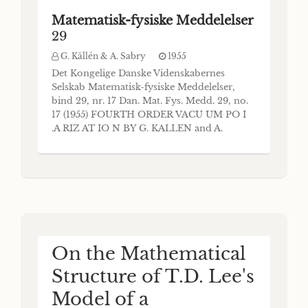
Matematisk-fysiske Meddelelser
29
G. Källén & A. Sabry
1955
Det Kongelige Danske Videnskabernes
Selskab Matematisk-fysiske Meddelelser,
bind 29, nr. 17 Dan. Mat. Fys. Medd. 29, no.
17 (1955) FOURTH ORDER VACU UM PO I
.A RIZ AT IO N BY G. KALLEN and A.
SABRY København 1955 i kommission hos
Ejnar Munksgaard CONTENTS Page I.
Introduction.................................................. 3 II.
General outline of the method...............
On the Mathematical
Structure of T.D. Lee's
Model of a