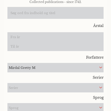
Collected publications - since 1742.
Årstal
Forfattere
Mirdal Gretty M
Serier
Serier
Sprog
Sprog