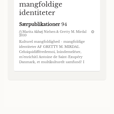
mangfoldige
identiteter
Særpublikationer
94
Marita Akhøj Nielsen & Gretty M. Mirdal
2010
Kulturel mangfoldighed - mangfoldige
identiteter AF GRETTY M. MIRDAL
Celuiquidifféredemoi, loindemeléser,
m’enrichit1 Antoine de Saint-Exupéry
Danmark, et multikulturelt samfund? I
februar 2000 blev der i Folketinget fremsat
et forslag om afholdelse af en vejledende
folkeafstemning om, hvorvidt Danmark
skulle udvikle sig til et multietnisk samfund.
Der var tale om en genfrems