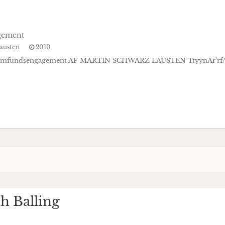
agement
Lausten
2010
g samfundsengagement AF MARTIN SCHWARZ LAUSTEN TtyynAr'rf/fr
h Balling