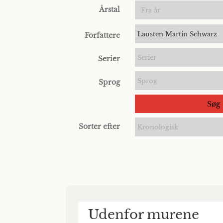
Årstal
Lausten Martin Schwarz
Forfattere
Serier
Serier
Sprog
Sprog
Søg
Sorter efter
Kronologisk
Udenfor murene