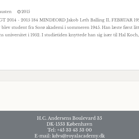
austen
2015
2014 - 2015 184 MINDEORD Jakob Leth Balling IL FEBRUAR 19
 student fra Sorø akademi i sommeren 1945. Han læste først litterat
 universitet i 1952. I studietiden knyttede han sig især til Hal Koch,
H.C. Andersens Boulevard 35
DK-1553 København
Tel: +45 33 43 53 00
E-mail: kdvs@royalacademy.dk