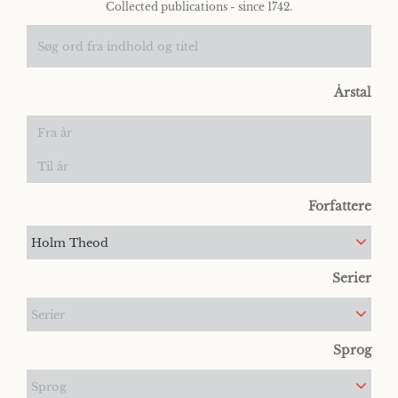
Collected publications - since 1742.
Årstal
Forfattere
Holm Theod
Serier
Serier
Sprog
Sprog