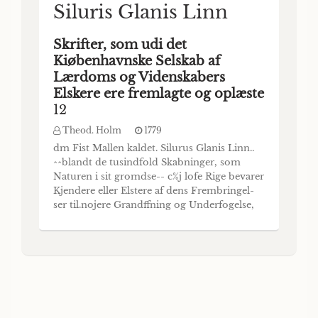
Siluris Glanis Linn
Skrifter, som udi det
Kiøbenhavnske Selskab af
Lærdoms og Videnskabers
Elskere ere fremlagte og oplæste
12
Theod. Holm
1779
dm Fist Mallen kaldet. Silurus Glanis Linn..
^^blandt de tusindfold Skabninger, som
Naturen i sit gromdse-- c%j lofe Rige bevarer
Kjendere eller Elstere af dens Frembringel-
ser til.nojere Grandffning og Underfogelse,
er det uendelige trim- mel i Vandene. Her
kan det nred Rette hede til den Forstende, ja
til ethvert Menneske, som til HioB Er du
kommen til Havets Dybhederi eller ha