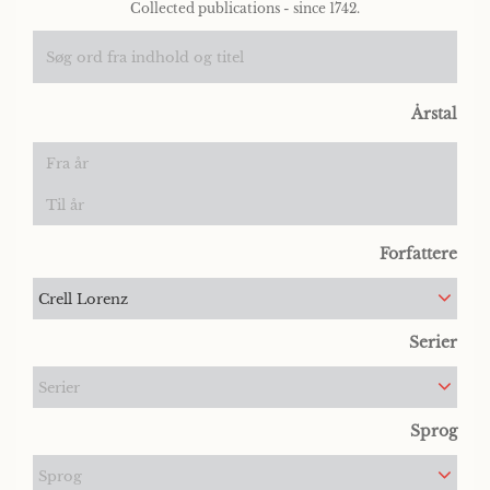
Collected publications - since 1742.
Årstal
Forfattere
Crell Lorenz
Serier
Serier
Sprog
Sprog