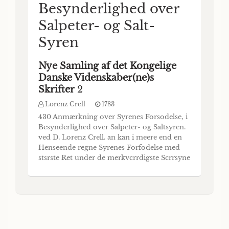
Besynderlighed over
Salpeter- og Salt-
Syren
Nye Samling af det Kongelige
Danske Videnskaber(ne)s
Skrifter
2
Lorenz Crell
1783
430 Anmærkning over Syrenes Forsodelse, i
Besynderlighed over Salpeter- og Saltsyren.
ved D. Lorenz Crell. an kan i meere end en
Henseende regne Syrenes Forfodelse med
stsrste Ret under de merkvcrrdigste Scrrsyne
i Chymien. Hvad for et heftig Indtryk paa
Tungen gisre ikke for Exempel de
mineralske concentrerte suure Salter! De
foraarsage ikke crkleneste den hcrSligste og
afffy