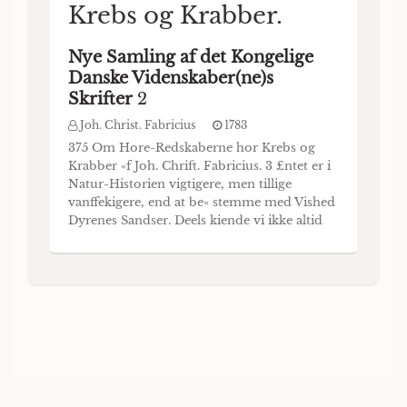
Krebs og Krabber.
Nye Samling af det Kongelige
Danske Videnskaber(ne)s
Skrifter
2
Joh. Christ. Fabricius
1783
375 Om Hore-Redskaberne hor Krebs og
Krabber «f Joh. Chrift. Fabricius. 3 £ntet er i
Natur-Historien vigtigere, men tillige
vanffekigere, end at be« stemme med Vished
Dyrenes Sandser. Deels kiende vi ikke altid
Nyt- ten og Brugen af de forffiellige Deeke
fom vi forefinde hos dem, og deels kan vi
ikke domme om deres Sandser uden alkene
af Ecfarenhed etter af Sammen- ligning m