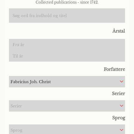
Collected publications - since 1742.
Årstal
Forfattere
Fabricius Joh. Christ
Serier
Serier
Sprog
Sprog