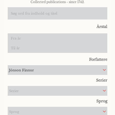
Collected publications - since 1742.
Årstal
Forfattere
Jónson Finnur
Serier
Serier
Sprog
Sprog