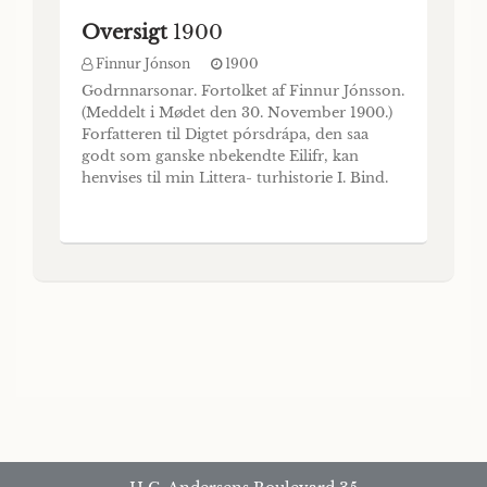
Oversigt
1900
Finnur Jónson
1900
Godrnnarsonar. Fortolket af Finnur Jónsson.
(Meddelt i Mødet den 30. November 1900.)
Forfatteren til Digtet pórsdrápa, den saa
godt som ganske nbekendte Eilifr, kan
henvises til min Littera- turhistorie I. Bind.
Digtet maa være forfattet endnu inden
Kristendommen blev indført paa Island