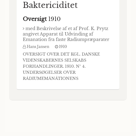
Baktericiditet
Oversigt
1910
med Beskrivelse af et af Prof. K. Prytz
angivet Apparat til Udvinding af
Emanation fra faste Radiumpræparater
Hans Jansen
1910
OVERSIGT OVER DET KGL. DANSKE
VIDENSKABERNES SELSKABS
FORHANDLINGER. 1910. N° 4.
UNDERSØGELSER OVER
RÁDIUMEMÁNÁTIONENS
BAKTERICIDITET med Beskrivelse af et af
Prof. K. Prytz angivet Apparat til Udvinding
af Emanation fra faste Radiumpræparater AF
Dr. med. HANS JANSEN. t
Radiumemanation har baktericide
Egenskaber, er vist W af Danysz1, Kalmann2,
Dorn, Baumann og Valentiner3