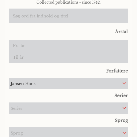
Collected publications - since 1742.
Årstal
Forfattere
Jansen Hans
Serier
Serier
Sprog
Sprog