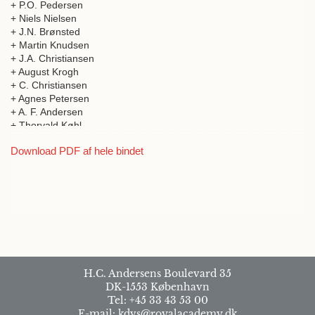
+ P.O. Pedersen
+ Niels Nielsen
+ J.N. Brønsted
+ Martin Knudsen
+ J.A. Christiansen
+ August Krogh
+ C. Christiansen
+ Agnes Petersen
+ A. F. Andersen
+ Thorvald Køhl
+ M. Tscherning
Download PDF af hele bindet
H.C. Andersens Boulevard 35
DK-1553 København
Tel: +45 33 43 53 00
E-mail: kdvs@royalacademy.dk