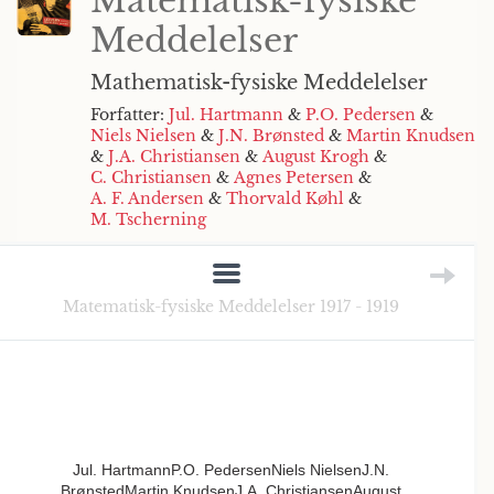
Matematisk-fysiske
Meddelelser
Mathematisk-fysiske Meddelelser
Forfatter:
Jul. Hartmann
&
P.O. Pedersen
&
Niels Nielsen
&
J.N. Brønsted
&
Martin Knudsen
&
J.A. Christiansen
&
August Krogh
&
C. Christiansen
&
Agnes Petersen
&
A. F. Andersen
&
Thorvald Køhl
&
M. Tscherning
Matematisk-fysiske Meddelelser 1917 - 1919
Jul. HartmannP.O. PedersenNiels NielsenJ.N.
BrønstedMartin KnudsenJ.A. ChristiansenAugust