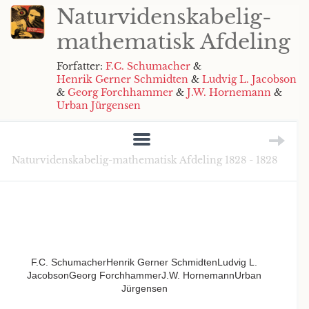
Naturvidenskabelig-
mathematisk Afdeling
Forfatter:
F.C. Schumacher
&
Henrik Gerner Schmidten
&
Ludvig L. Jacobson
&
Georg Forchhammer
&
J.W. Hornemann
&
Urban Jürgensen
Naturvidenskabelig-mathematisk Afdeling 1828 - 1828
F.C. SchumacherHenrik Gerner SchmidtenLudvig L.
JacobsonGeorg ForchhammerJ.W. HornemannUrban
Jürgensen