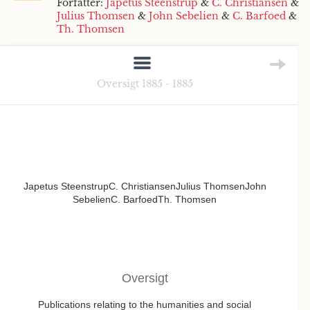
Forfatter:
Japetus Steenstrup
&
C. Christiansen
&
Julius Thomsen
&
John Sebelien
&
C. Barfoed
&
Th. Thomsen
Oversigt 1885 - 1885
Japetus SteenstrupC. ChristiansenJulius ThomsenJohn
SebelienC. BarfoedTh. Thomsen
Oversigt
Publications relating to the humanities and social