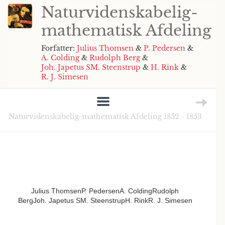
Naturvidenskabelig-
mathematisk Afdeling
Forfatter:
Julius Thomsen
&
P. Pedersen
&
A. Colding
&
Rudolph Berg
&
Joh. Japetus SM. Steenstrup
&
H. Rink
&
R. J. Simesen
Naturvidenskabelig-mathematisk Afdeling 1852 - 1853
Julius ThomsenP. PedersenA. ColdingRudolph
BergJoh. Japetus SM. SteenstrupH. RinkR. J. Simesen