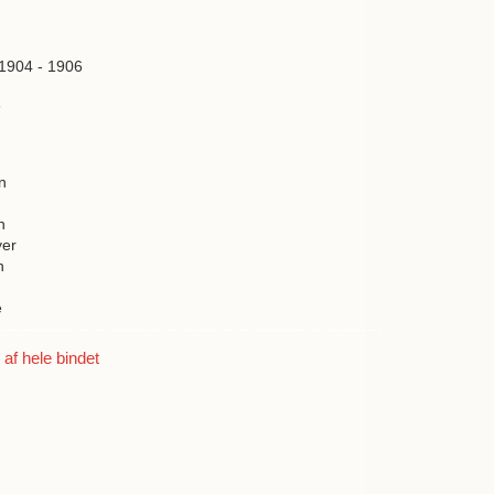
 1904 - 1906
6
n
n
yer
n
e
f hele bindet