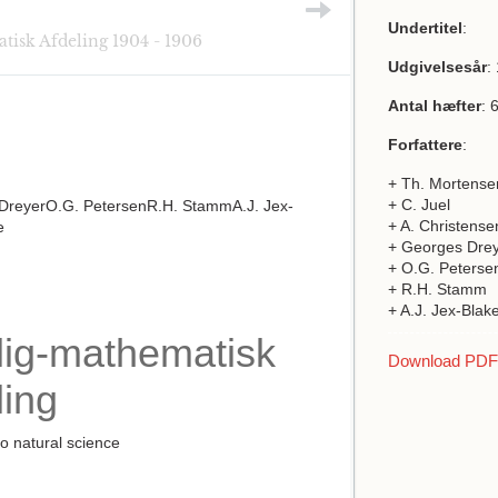
Undertitel
:
isk Afdeling 1904 - 1906
Udgivelsesår
:
Antal hæfter
: 
Forfattere
:
+ Th. Mortense
+ C. Juel
 DreyerO.G. PetersenR.H. StammA.J. Jex-
+ A. Christense
e
+ Georges Dre
+ O.G. Peterse
+ R.H. Stamm
+ A.J. Jex-Blak
lig-mathematisk
Download PDF a
ling
to natural science