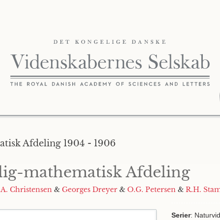
tisk Afdeling 1904 - 1906
lig-mathematisk Afdeling
&
A. Christensen
&
Georges Dreyer
&
O.G. Petersen
&
R.H. St
Serier
: Naturvi