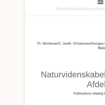
Naturvidenskabelig-mathemat
Th. MortensenC. JuelA. ChristensenGeorges
Blak
Naturvidenskabe
Afde
Publications relating 