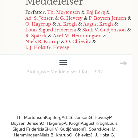
Meddelelser
Forfatter:
Th. Mortensen
&
Kaj Berg
&
Ad. S. Jensen
&
G. Hevesy
&
P. Boysen Jensen
&
O. Hagerup
&
A. Krogh
&
August Krogh
&
Louis Sigurd Fridericia
&
Skuli V. Gudjónsson
&
R. Spärck
&
Axel M. Hemmingsen
&
Niels B. Krarup
&
O. Chievitz
&
J. J. Holst G. Hevesy
Biologiske Meddelelser 1936 - 1937
Th. MortensenKaj BergAd. S. JensenG. HevesyP.
Boysen JensenO. HagerupA. KroghAugust KroghLouis
Sigurd FridericiaSkuli V. GudjónssonR. SpärckAxel M.
HemmingsenNiels B. KrarupO. ChievitzJ. J. Holst G.