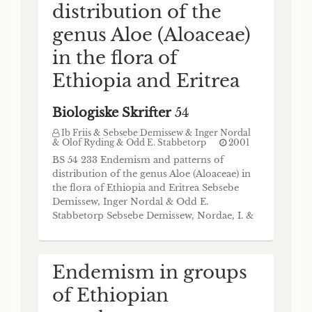
distribution of the
genus Aloe (Aloaceae)
in the flora of
Ethiopia and Eritrea
Biologiske Skrifter
54
Ib Friis & Sebsebe Demissew & Inger Nordal
& Olof Ryding & Odd E. Stabbetorp
2001
BS 54 233 Endemism and patterns of
distribution of the genus Aloe (Aloaceae) in
the flora of Ethiopia and Eritrea Sebsebe
Demissew, Inger Nordal & Odd E.
Stabbetorp Sebsebe Demissew, Nordae, I. &
Stabbetorp, O.E. 2001. Endemism and
patterns of distribution of the genus Aloe
(Aloaceae) in the flora of Ethiopia and
Endemism in groups
Eritrea. Biol. Skr. 54: 233-246. ISSN 0366-
3612. ISBN 87-7876-246-
of Ethiopian