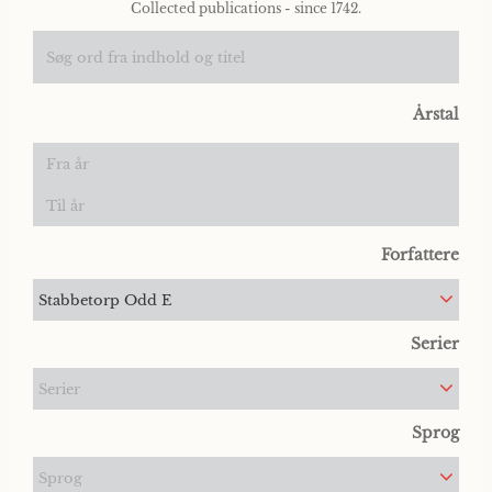
Collected publications - since 1742.
Årstal
Forfattere
Stabbetorp Odd E
Serier
Serier
Sprog
Sprog