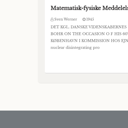
Matematisk-fysiske Meddelel
Sven Werner
1945
DET KGL. DANSKE VIDENSKABERNES S
BOHR ON THE OCCASION O F HIS 6
KØBENHAVN I KOMMISSION HOS EJNAR M
nuclear disintegrating pro