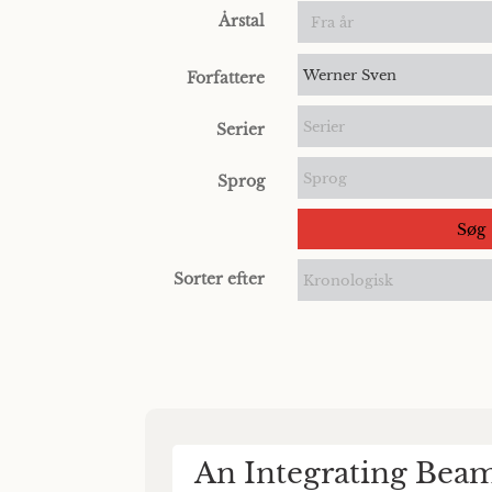
Årstal
Werner Sven
Forfattere
Serier
Serier
Sprog
Sprog
Søg
Sorter efter
Kronologisk
An Integrating Beam