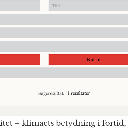
Nulstil
Søgeresultat:
1 resultater
tet – klimaets betydning i fortid,