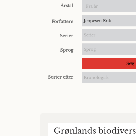
Årstal
Jeppesen Erik
Forfattere
Serier
Serier
Sprog
Sprog
Søg
Sorter efter
Kronologisk
Grønlands biodiversi