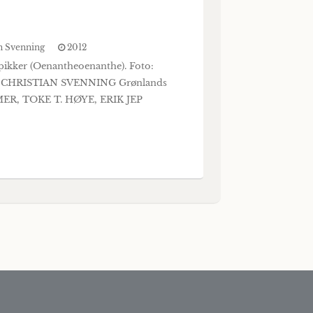
n Svenning
2012
npikker (Oenantheoenanthe). Foto:
-CHRISTIAN SVENNING Grønlands
MMER, TOKE T. HØYE, ERIK JEP