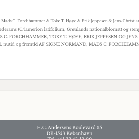
 Mads C. Forchhammer & Toke T. Høye & Erik Jeppesen & Jens-Christia
t gederams (C/iamerion latifolium, Grønlands nationalblomst) og ste
ADS C. FORCHHAMMER, TOKE T. HØYE, ERIK JEPPESEN OG JENS
 fortid, nutid og fremtid AF SIGNE NORMAND, MADS C. FORCHHA
H.C. Andersens Boulevard 35
DK-1553 København