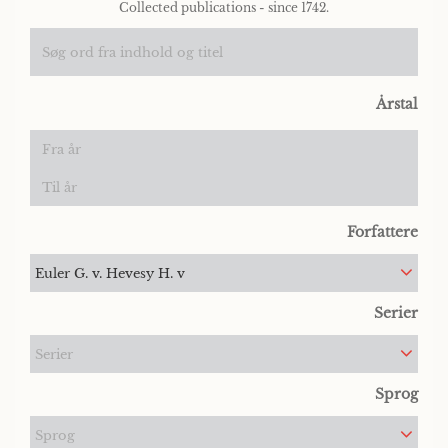
Collected publications - since 1742.
Årstal
Forfattere
Euler G. v. Hevesy H. v
Serier
Serier
Sprog
Sprog