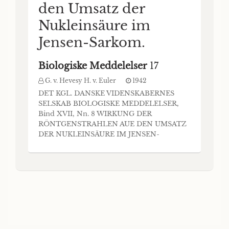
den Umsatz der
Nukleinsäure im
Jensen-Sarkom.
Biologiske Meddelelser
17
G. v. Hevesy H. v. Euler
1942
DET KGL. DANSKE VIDENSKABERNES
SELSKAB BIOLOGISKE MEDDELELSER,
Bind XVII, Nn. 8 WIRKUNG DER
RÖNTGENSTRAHLEN AUE DEN UMSATZ
DER NUKLEINSÄURE IM JENSEN-
SARKOM II. V. EULER und G. V. HEVESY
KØBENHAVN I KOMMISSION HOS EJNAR
MUNKSGAARD 1942 Printed in Denmark.
Bianco Lunos Bogtrykkeri A/S er Nachweis
der Wirkung der Röntgenstrahlen auf
Sarkome JL/ wird in der Regel auf folgend