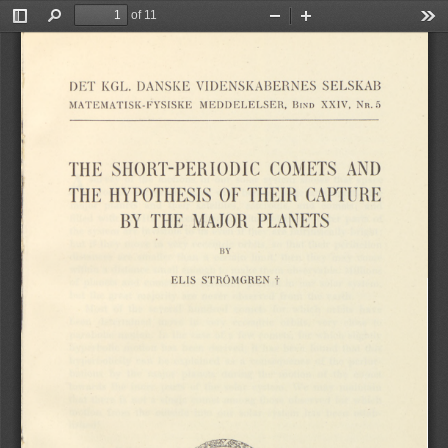
of 11
Toggle
Find
Zoom
Zoom
Too
Sidebar
Out
In
DET
DANSKE
VIDENSKABERNES
SELSKAB
KGL.
MATEMATISK-FYSISKE
MEDDELELSER,
B
.
5
XXIV,
N
ind
r
THE
SHORT-PERIODIC
AND
COMETS
THEIR
HYPOTHESIS
THE
OF
CAPTURE
MAJOR
PLANETS
RY
THE
BY
STRÖMGREN
ELIS
f