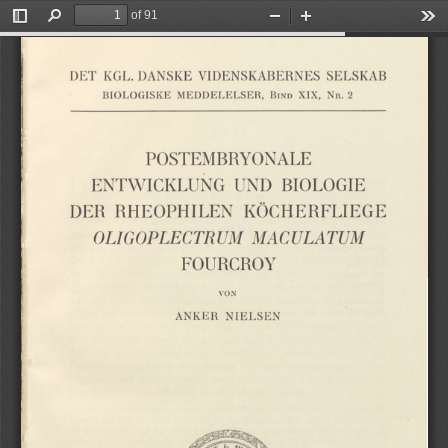
of 91
Toggle
Find
Zoom
Zoom
Too
Sidebar
Out
In
DET
SELSKAB
VIDENSKABERNES
DANSKE
KGL.
XIX,
BIOLOGISKE
MEDDELELSER,
N
.
2
B
ind
r
POSTEMBRYONALE
BIOLOGIE
ENTWICKLUNG
UND
KÖCHERFLIEGE
DER
RHEOPHILEN
U
MAC
OLIGOPLECTRUM
LATUM
FOURCROY
ANKER
NIELSEN