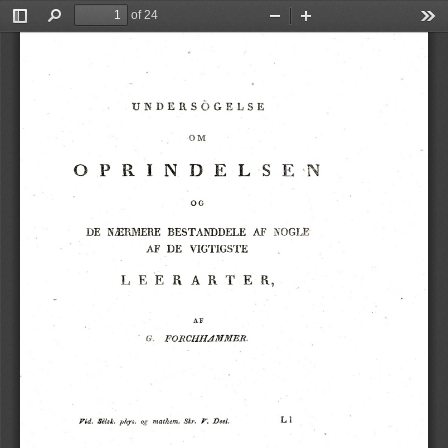
of 24
Toggle
Find
Zoom
Zoom
Too
Sidebar
Out
In
c
UNDERSØGELSE
-OM
OPRINDELSEN
OG
NOGLE
NÆRMERE
BESTANDDELE
AE
DE
VIGTIGSTE
AF
DE
LEERARTER,
AF
FORCHHAMMER.
G.
LI
phys.
mathem.
Skr.
Vid.
og
Deel,
Seist.
V.