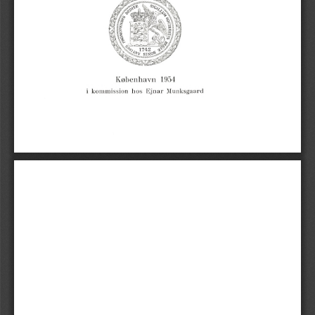
København
1954
i
kommission
lios
Munksgaard
Ejnar