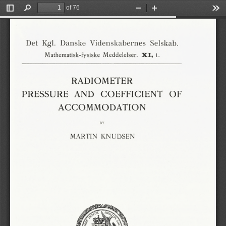
of 76
Toggle
Find
Zoom
Zoom
Too
Sidebar
Out
In
Selskab.
Det
Kgl.
Danske
Videnskabernes
1.
Meddelelser.
Mathematisk-fysiske
XI,
RADIOMETER
PRESSURE
AND
COEFFICIENT
OF
ACCOMMODATION
BY
MARTIN
KNUDSEN