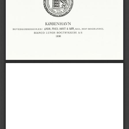
KØBENHAVN
-
:
ÆNDR.
FRED.
HØST
&
SØN,
.
hovedkommissionær
kgl
hof
boghandel
BOGTRYKKERI
BIANCO
A/S
LUNOS
1930