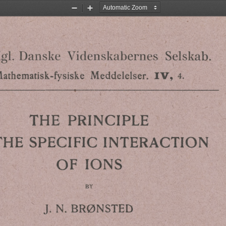
Zoom
Zoom
Out
In
Videnskabernes
Danske
Selskab.
gl.
Meddelelser.
athematisk-fysiske
4.
IV,
THE
PRINCIPLE
THE
SPECIFIC
INTERACTION
OF
IONS
BY
BRØNSTED
N.
J.