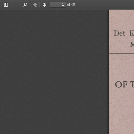
of 40
Toggle
Find
Previous
Next
Sidebar
Det
K
M
OF