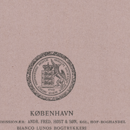
KØBENHAVN
ANDR.
FRED.
HØST
&
SØN,
-
.
:
mmissionær
kgl
hof
boghandel
BIANCO
LUNOS
BOGTRYKKERI