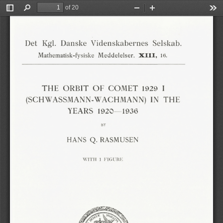
of 20
Toggle
Find
Zoom
Zoom
Too
Sidebar
Out
In
Det
Kgl.
Videnskabernes
Selskab.
Danske
Meddelelser.
XIII,
Mathematisk-fysiske
16.
1929
COMET
ORBIT
OF
THE
I
(SCHWASSMANN-WACHMANN)
THE
IN
1936
1920
—
YEARS
Q.
RASMUSEN
HANS
WITH
1
FIGURE