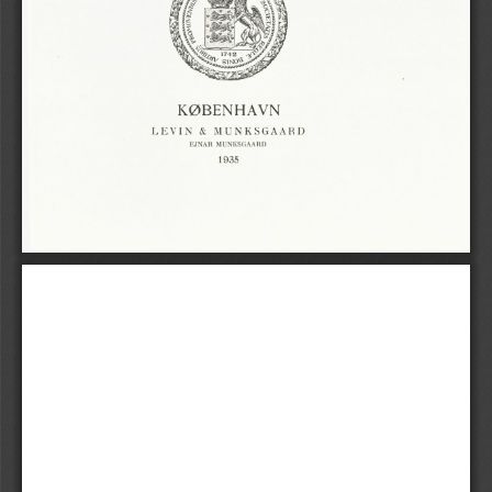
KØBENHAVN
LEVIN
MUNKSGAARD
&
EJNAR
MUNKSGAARD
1935